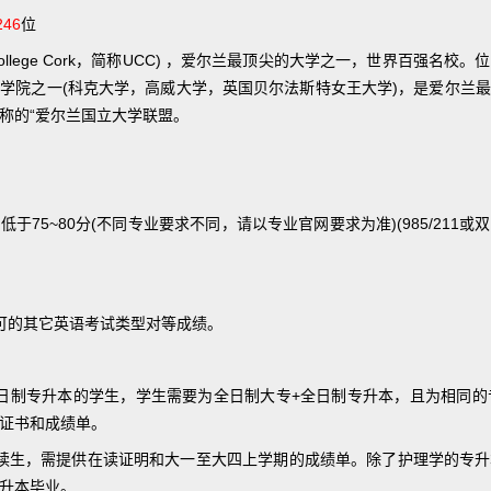
246
位
ity College Cork，简称UCC) ，爱尔兰最顶尖的大学之一，世界百强名
学院之一(科克大学，高威大学，英国贝尔法斯特女王大学)，是爱尔兰
称的“爱尔兰国立大学联盟。
于75~80分(不同专业要求不同，请以专业官网要求为准)(985/211
我校认可的其它英语考试类型对等成绩。
日制专升本的学生，学生需要为全日制大专+全日制专升本，且为相同的
证书和成绩单。
读生，需提供在读证明和大一至大四上学期的成绩单。除了护理学的专
升本毕业。