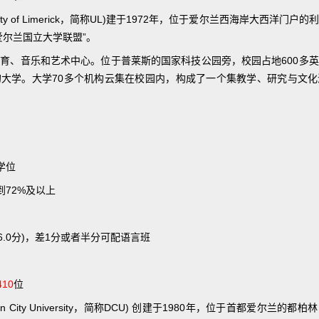
sity of Limerick，简称UL)建于1972年，位于爱尔兰西海岸大西洋
爱尔兰国立大学联盟”。
育、音乐和艺术中心。位于普莱斯的国家科技公园旁，校园占地600多
大学。大学70多个机构云集在校园内，构成了一个集教学、研究与文
学位
到72%及以上
于6.0分)，差1分或者半分可配语言班
410
位
in City University，简称DCU) 创建于1980年，位于首都爱尔兰