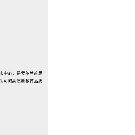
在都柏林市中心，是爱尔兰首屈
际认可的高质量教育品质