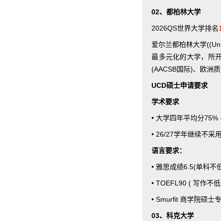
02、都柏林大学
2026QS世界大学排名
爱尔兰都柏林大学((Univ
最多元化的大学，所
(AACSB国际)、欧洲
UCD硕士申请要求
学术要求
• 大学四年平均分75%
• 26/27学年继
语言要求：
• 雅思成绩6.5(单科不低
• TOEFL90 ( 写
• Smurfit 商学院硕
03、科克大学