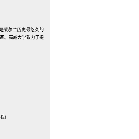
alway，是爱尔兰历史最悠久的
如画。高威大学致力于提
程)