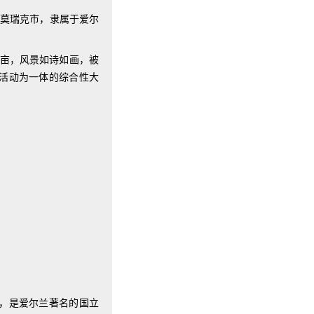
门户的利莫瑞克市，隶属于爱尔
英亩，风景如诗如画，被
化活动为一体的综合性大
的都柏林，是爱尔兰著名的国立