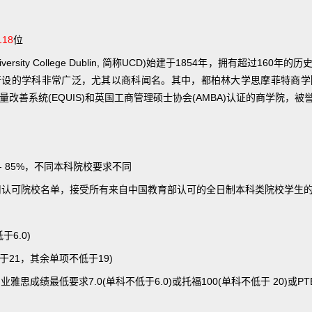
118
位
ersity College Dublin, 简称UCD)始建于1854年，拥有超过16
开设的学科非常广泛，尤其以商科闻名。其中，都柏林大学思摩菲特商学
质量改善系统(EQUIS)和英国工商管理硕士协会(AMBA)认证的商学院，被
 - 85%，不同本科院校要求不同
续不采用认可院校名单，接受所有来自中国教育部认可的全日制本科类院校学生
于6.0)
作不低于21，其余单项不低于19)
士专业雅思成绩最低要求7.0(单科不低于6.0)或托福100(单科不低于 20)或PTE