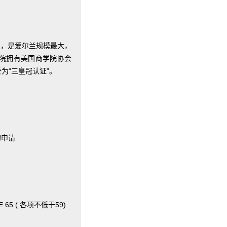
0年的历史，是爱尔兰规模最大，
院拥有美国商学院协会
誉为“三皇冠认证”。
的申请
 65 ( 各项不低于59)