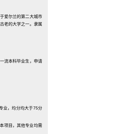
校。位于爱尔兰的第二大城市
最古老的大学之一。隶属
或双一流本科毕业生，申请
专业，均分均大于75分
升本项目，其他专业均需